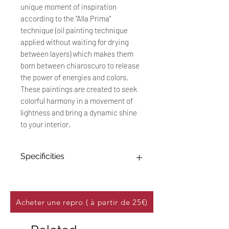
unique moment of inspiration
according to the "Alla Prima"
technique (oil painting technique
applied without waiting for drying
between layers) which makes them
born between chiaroscuro to release
the power of energies and colors.
These paintings are created to seek
colorful harmony in a movement of
lightness and bring a dynamic shine
to your interior.
Specificities
Œuvre Originale : 20 x 20 cm
Technique : Peinture à l'huile sur
papier 250 g/m²
Acheter une repro ( à partir de 25€)
Titre : "Wonderland #15"
Date : Novembre 2024