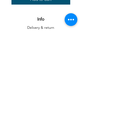
Info
Delivery & return
Delivery & return
About
Contact
Art
Gallery
Gallery
Reproductions
Blog
Social networks
Facebook
Instagram