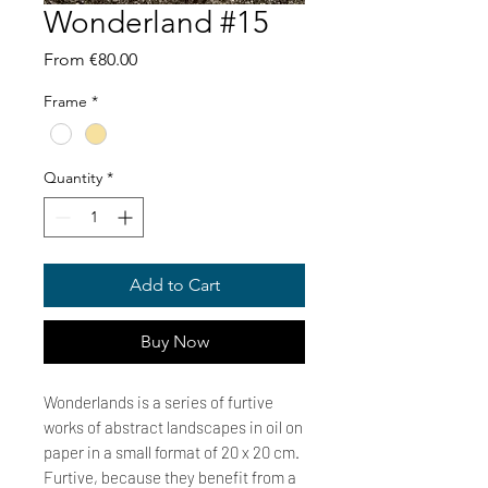
Wonderland #15
Sale
From
€80.00
Price
Frame
*
Quantity
*
Add to Cart
Buy Now
Wonderlands is a series of furtive
works of abstract landscapes in oil on
paper in a small format of 20 x 20 cm.
Furtive, because they benefit from a