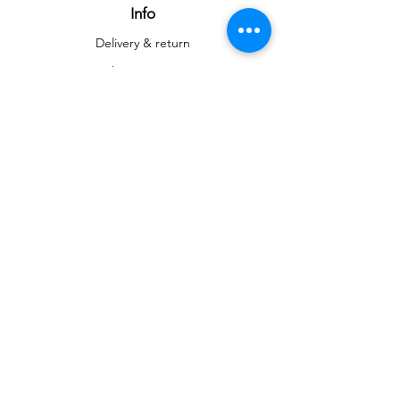
Info
Delivery & return
Delivery & return
About
Contact
Art
Gallery
Gallery
Reproductions
Blog
Social networks
Facebook
Instagram
Instagram
Newsletter