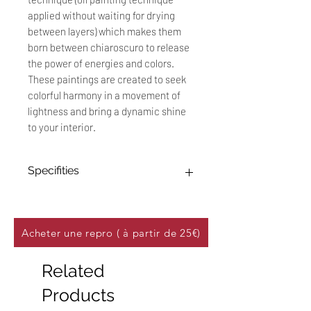
applied without waiting for drying
between layers) which makes them
born between chiaroscuro to release
the power of energies and colors.
These paintings are created to seek
colorful harmony in a movement of
lightness and bring a dynamic shine
to your interior.
Specifities
Œuvre Originale : 20 x 20 cm
Technique : Peinture à l'huile sur
papier 250 g/m²
Acheter une repro ( à partir de 25€)
Titre : "Wonderland #05"
Date : Décembre 2022
Related
Options d'encadrement :
-
Cadre :
MDF effet chêne, 20 x
Products
20 cm