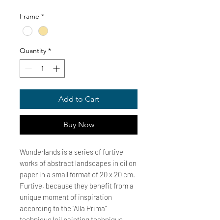
Price
Frame
*
Quantity
*
Add to Cart
Buy Now
Wonderlands is a series of furtive
works of abstract landscapes in oil on
paper in a small format of 20 x 20 cm.
Furtive, because they benefit from a
unique moment of inspiration
according to the "Alla Prima"
technique (oil painting technique